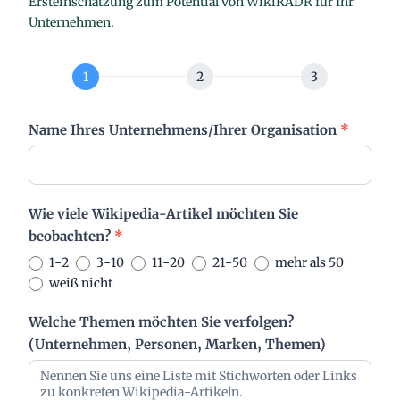
Ersteinschätzung zum Potential von WikiRADR für Ihr
Unternehmen.
B
e
d
a
Name Ihres Unternehmens/Ihrer Organisation
*
r
f
s
-
Wie viele Wikipedia-Artikel möchten Sie
C
beobachten?
*
h
e
1-2
3-10
11-20
21-50
mehr als 50
c
weiß nicht
k
Welche Themen möchten Sie verfolgen?
(Unternehmen, Personen, Marken, Themen)