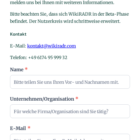
melden uns bei Ihnen mit weiteren Informationen.
Bitte beachten Sie, dass sich WikiRADR in der Beta-Phase
befindet. Der Nutzerkreis wird schrittweise erweitert.
Kontakt
E-Mail:
kontakt@wikiradr.com
Telefon: +49 6174 95 999 32
R
Name
*
e
g
i
s
Unternehmen/Organisation
*
t
r
i
e
E-Mail
*
r