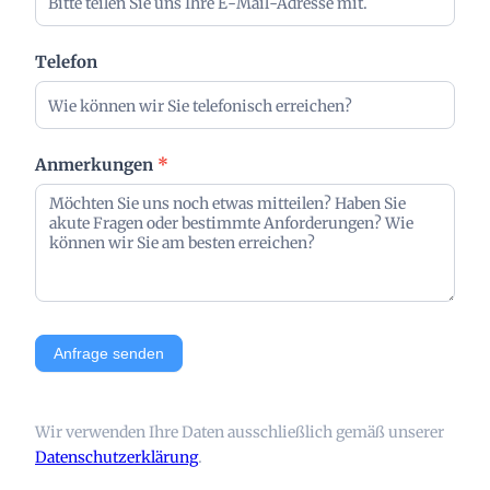
u
n
g
Telefon
Anmerkungen
*
Anfrage senden
Wir verwenden Ihre Daten ausschließlich gemäß unserer
Datenschutzerklärung
.